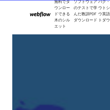
無料でダ
ソフトウェア
バク・
ウンロー
のテストで学
ウトシ
ドできる
んだ教訓PDF
ウ英語
木のシル
ダウンロード
トダウ
エット