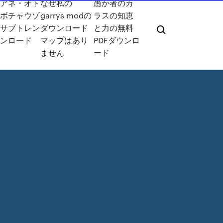
アネ・オト
なぜ私の
愚か者のカ
ボチャウゾ
garrys modの
ラスの知恵
サブトレン
ダウンロード
と力の無料
ンロード
マップはあり
PDFダウンロ
ません
ード