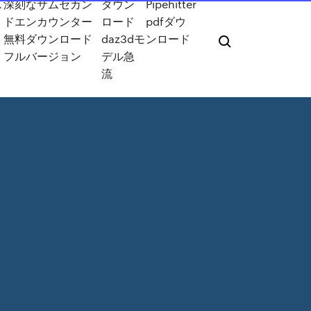
ス
深刻なサムセカン
ダウン
Pipehitter
ドエンカウンター
ロード
pdfダウ
無料ダウンロード
daz3dモ
ンロード
フルバージョン
デル急
流