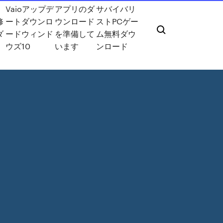
Vaioアップデ
アプリのダ
サバイバリ
修
ートダウンロ
ウンロード
ストPCゲー
ダ
ードウィンド
を準備して
ム無料ダウ
ウズ10
います
ンロード