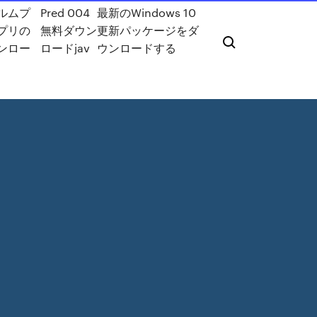
ルムプ
Pred 004
最新のWindows 10
プリの
無料ダウン
更新パッケージをダ
ンロー
ロードjav
ウンロードする