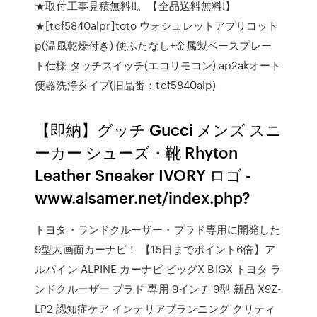
★取付工事見積無料!!。【全品送料無料!】
★[tcf5840alpr]toto ウォシュレットアプリコット
p(温風乾燥付き) 便ふたなし+金属製ベースプレー
ト仕様 タッチスイッチ(エコリモコン) ap2akオート
便器洗浄タイプ(旧品番：tcf5840alp)
【即納】グッチ Gucci メンズ スニ
ーカー シューズ・靴 Rhyton
Leather Sneaker IVORY ロゴ -
www.alsamer.net/index.php?
トヨタ・ランドクルーザー・プラド専用に開発した
9型大画面カーナビ！ 【15日までポイント6倍】ア
ルパイン ALPINE カーナビ ビッグX BIGX トヨタ ラ
ンドクルーザー プラド 専用 9インチ 9型 新品 X9Z-
LP2 認知症ケア インテリアプランニング クリティ