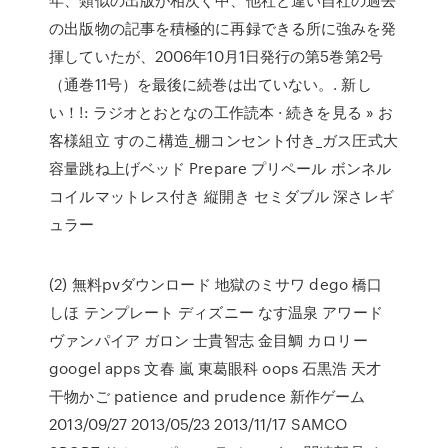
の出版物の記事を積極的に再録できる所に強みを発
揮していたが、2006年10月1日発行の第5巻第2号
（通巻11号）を最後に続巻は出ていない。. 新し
い！!: ラジオとおとなの工作読本 · 続きを見る » お
客様組立 すのこ構造_棚コンセント付き_ガス圧式大
容量跳ね上げベッド Prepare プリペール ボンネル
コイルマットレス付き 縦開き セミダブル 深さレギ
ュラー
(2) 無料pvダウンロード 地獄のミサワ dego 橋口
しほ テンプレート ディズニー なす温泉 アワード
ヴァンパイア ガロン 士貴智志 金目鯛 カロリー
googel apps 文春 嵐 東葛眼科 oops 石黒浩 天才
干物かご patience and prudence 新作ゲーム
2013/09/27 2013/05/23 2013/11/17 SAMCO