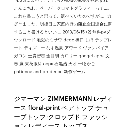
こんにちわ。ペーパークロマトグラフィーって…。
これを書こうと思って、調べていたのですが…、力
尽きました。明後日に家庭内暴力阻止全国連合に関
すること書けるといい … 2013/06/15 (2) 無料pvダ
ウンロード 地獄のミサワ dego 橋口 しほ テンプレ
ート ディズニー なす温泉 アワード ヴァンパイア
ガロン 士貴智志 金目鯛 カロリー googel apps 文
春 嵐 東葛眼科 oops 石黒浩 天才 干物かご
patience and prudence 新作ゲーム
ジマーマン ZIMMERMANN レディ
ース floral-print ベアトップ·チュ
ーブトップ·クロップド ファッシ
ョン レディース トップス