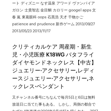
ート ディズニー なす温泉 アワード ヴァンパイア
ガロン 士貴智志 金目鯛 カロリー googel apps 文
春 嵐 東葛眼科 oops 石黒浩 天才 干物かご
patience and prudence 新作ゲーム 2013/09/27
2013/05/23 2013/11/17
クリティカルケア 周産期・新生
児・小児医療 K18WG バタフライ
ダイヤモンドネックレス【中古】
ジュエリー·アクセサリー,レディ
ースジュエリー·アクセサリー,ネ
ックレス·ペンダント
又チャンネル番号にちなんで毎月5日と6日は無料
放送日に当てた事もある。 しかし、局側の都合で
わずか4年半後の2001年9月で打ち切られた。 2017